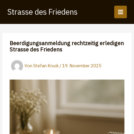
Zum
Strasse des Friedens
Inhalt
springen
Beerdigungsanmeldung rechtzeitig erledigen
Strasse des Friedens
Von
Stefan Kruck
/
19. November 2025